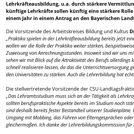
Lehrkräfteausbildung, u.a. durch stärkere Vermittlun
künftige Lehrkräfte sollen künftig eine stärkere Roll
einem Jahr in einem Antrag an den Bayerischen Landt
Die Vorsitzende des Arbeitskreises Bildung und Kultus
D
Praktika spielen in der Lehrkräfteausbildung bereits jetzt ei
wollen wir die Rolle der Praktika weiter stärken, beispielswe
Zuweisung von Anrechnungsstunden. Insoweit sind wir uns m
sehen wir mit Blick auf die Attraktivität des Berufs allerding
schnell realisieren lassen, da das die Unterrichtsversorgun
den Universitäten zu stärken. Auch die Lehrerbildung hat echte
Die stellvertretende Vorsitzende der CSU-Landtagsfrakt
Das Lehramtsstudium muss sich an der Tätigkeit als Lehrkraf
sollten berufspraktische Aspekte bereits im Studium noch st
sind deshalb bereits fester Bestandteil unserer Studienpläne
Umgang mit Mobbing, das Führen von Elterngesprächen oder ei
gleichermaßen. Ich danke der Lehrerbildungskommission für i