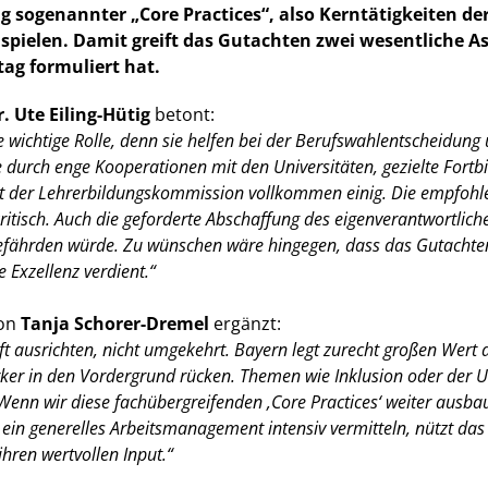
g sogenannter „Core Practices“, also Kerntätigkeiten der
e spielen. Damit greift das Gutachten zwei wesentliche A
ag formuliert hat.
r. Ute Eiling-Hütig
betont:
ne wichtige Rolle, denn sie helfen bei der Berufswahlentscheidun
ise durch enge Kooperationen mit den Universitäten, gezielte For
it der Lehrerbildungskommission vollkommen einig. Die empfohl
s kritisch. Auch die geforderte Abschaffung des eigenverantwortlic
g gefährden würde. Zu wünschen wäre hingegen, dass das Gutachte
 Exzellenz verdient.“
ion
Tanja Schorer-Dremel
ergänzt:
t ausrichten, nicht umgekehrt. Bayern legt zurecht großen Wert 
ärker in den Vordergrund rücken. Themen wie Inklusion oder der 
. Wenn wir diese fachübergreifenden ‚Core Practices‘ weiter aus
n generelles Arbeitsmanagement intensiv vermitteln, nützt das l
hren wertvollen Input.“