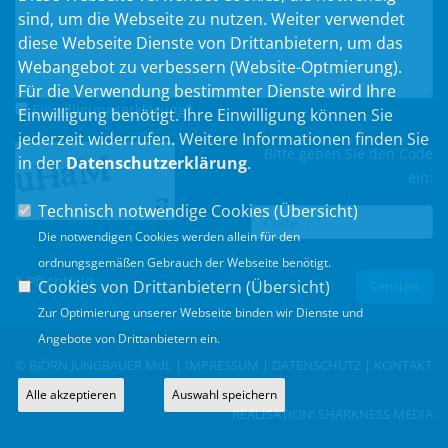
sind, um die Webseite zu nutzen. Weiter verwendet
diese Webseite Dienste von Drittanbietern, um das
Webangebot zu verbessern (Website-Optmierung).
Für die Verwendung bestimmter Dienste wird Ihre
Einwilligungserklärung
*
Einwilligung benötigt. Ihre Einwilligung können Sie
jederzeit widerrufen. Weitere Informationen finden Sie
Bitte geben Sie den Code
in der
Datenschutzerklärung
.
ein:
Technisch notwendige Cookies (
Übersicht
)
Die notwendigen Cookies werden allein für den
ordnungsgemäßen Gebrauch der Webseite benötigt.
* Pflichtfeld
Cookies von Drittanbietern (
Übersicht
)
Zur Optimierung unserer Webseite binden wir Dienste und
Angebote von Drittanbietern ein.
© BJÖRN JUNGBAUER MdL |
IMPRESSUM
|
DATENSCHUTZ
|
KONTAKT
Alle akzeptieren
Auswahl speichern
REALISATION:
SHARKNESS MEDIA