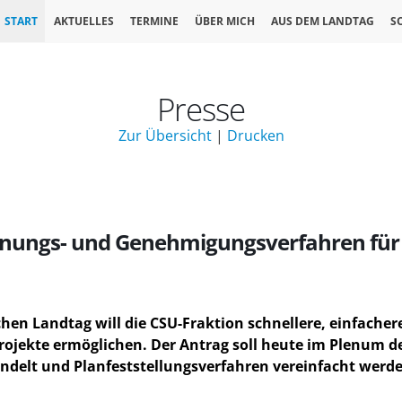
START
AKTUELLES
TERMINE
ÜBER MICH
AUS DEM LANDTAG
S
Presse
Zur Übersicht
|
Drucken
 Planungs- und Genehmigungsverfahren f
hen Landtag will die CSU-Fraktion schnellere, einfacher
ojekte ermöglichen. Der Antrag soll heute im Plenum d
delt und Planfeststellungsverfahren vereinfacht werde